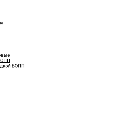
ля
овые
БОПП
адкой БОПП