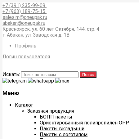
+7 (391) 235-99-09
+7 (963) 189-75-15
sales.m@oneupak.ru
abakan@oneupak.ru
Красноярск, ул. 60 лет Октября, 144, стр. 4
г. Абакан, ул. Заводская д. 1В
Профиль
Логин пользователя
Искать:
Поиск
Меню
Каталог
Заказная продукция
БОПП пакеты
Ориентированный полипропилен ОРР
Пакеты вкладыши
Пакеты с логотипом