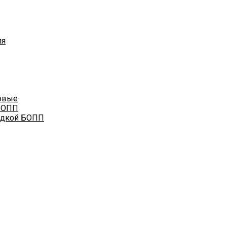
ля
овые
БОПП
адкой БОПП