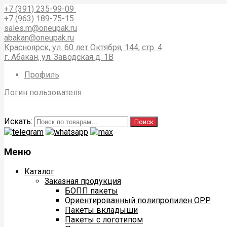
+7 (391) 235-99-09
+7 (963) 189-75-15
sales.m@oneupak.ru
abakan@oneupak.ru
Красноярск, ул. 60 лет Октября, 144, стр. 4
г. Абакан, ул. Заводская д. 1В
Профиль
Логин пользователя
Искать:
Поиск
Меню
Каталог
Заказная продукция
БОПП пакеты
Ориентированный полипропилен ОРР
Пакеты вкладыши
Пакеты с логотипом