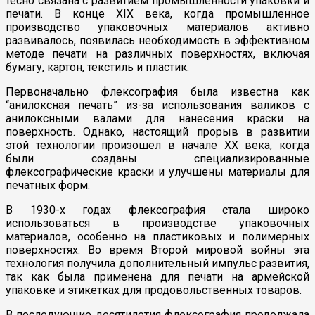
тесно связана с развитием промышленности упаковки и
печати. В конце XIX века, когда промышленное
производство упаковочных материалов активно
развивалось, появилась необходимость в эффективном
методе печати на различных поверхностях, включая
бумагу, картон, текстиль и пластик.
Первоначально флексография была известна как
“анилоксная печать” из-за использования валиков с
анилоксными валами для нанесения краски на
поверхность. Однако, настоящий прорыв в развитии
этой технологии произошел в начале XX века, когда
были созданы специализированные
флексографические краски и улучшены материалы для
печатных форм.
В 1930-х годах флексография стала широко
использоваться в производстве упаковочных
материалов, особенно на пластиковых и полимерных
поверхностях. Во время Второй мировой войны эта
технология получила дополнительный импульс развития,
так как была применена для печати на армейской
упаковке и этикетках для продовольственных товаров.
В последующие десятилетия флексография продолжала