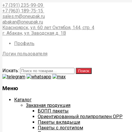
+7 (391) 235-99-09
+7 (963) 189-75-15
sales.m@oneupak.ru
abakan@oneupak.ru
Красноярск, ул. 60 лет Октября, 144, стр. 4
г. Абакан, ул. Заводская д. 1В
Профиль
Логин пользователя
Искать:
Поиск
Меню
Каталог
Заказная продукция
БОПП пакеты
Ориентированный полипропилен ОРР
Пакеты вкладыши
Пакеты с логотипом