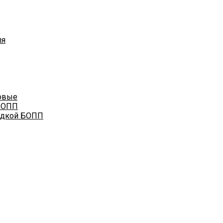
ля
овые
БОПП
адкой БОПП