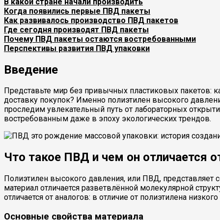
В какой стране начали производить
Когда появились первые ПВД пакеты
Как развивалось производство ПВД пакетов
Где сегодня производят ПВД пакеты
Почему ПВД пакеты остаются востребованными
Перспективы развития ПВД упаковки
Введение
Представьте мир без привычных пластиковых пакетов: к
доставку покупок? Именно полиэтилен высокого давления
проследим увлекательный путь от лабораторных открытий
востребованным даже в эпоху экологических трендов.
Что такое ПВД и чем он отличается о
Полиэтилен высокого давления, или ПВД, представляет 
материал отличается разветвлённой молекулярной структу
отличается от аналогов: в отличие от полиэтилена низког
Основные свойства материала